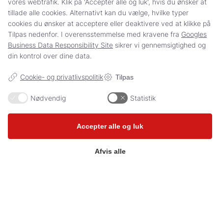
vores webtrafik. Klik på 'Accepter alle og luk', hvis du ønsker at
tillade alle cookies. Alternativt kan du vælge, hvilke typer
5 ting du bør vide lipødem
cookies du ønsker at acceptere eller deaktivere ved at klikke på
Tilpas nedenfor. I overensstemmelse med kravene fra
Googles
Business Data Responsibility Site
sikrer vi gennemsigtighed og
Vandgymnastik – en patienthistorie
din kontrol over dine data.
Information
Cookie- og privatlivspolitik
Tilpas
Nødvendig
Statistik
Om DALYFO
Accepter alle og luk
DALYFOs baggrund og drift
Afvis alle
Repræsentantskaber
Privatlivspolitik