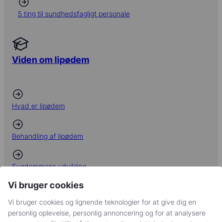
Vandgymnastik – en patienthistorie
5 ting til sundhedsfagligt personale
Viden om lipødem
Hvad er lipødem
Behandling af lipødem
Sygdommens udvikling
Vi bruger cookies
5 ting sundhedsfagligt
Vi bruger cookies og lignende teknologier for at give dig en
personale bør vide om lipødem
personlig oplevelse, personlig annoncering og for at analysere