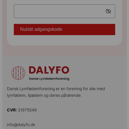
Hvad er lymfødem
Nulstil adgangskode
Behandling af lymfødem
Rosen Erysipelas
Gode råd
Dansk Lymfødemforening er en forening for alle med
lymfødem, lipødem og deres pårørende.
5 ting du bør vide lymfødem
CVR:
31975549
5 ting til sundhedsfagligt personale
info@dalyfo.dk