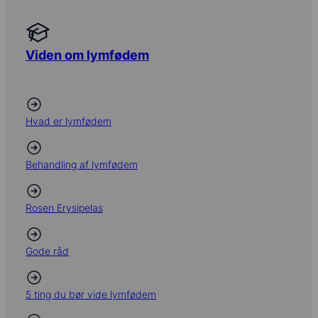
Viden om lipødem
Viden om lymfødem
Hvad er lipødem
Hvad er lymfødem
Behandling af lipødem
Behandling af lymfødem
Sygdommens udvikling
Rosen Erysipelas
5 ting sundhedsfagligt
personale bør vide om lipødem
Gode råd
5 ting du bør vide lipødem
5 ting du bør vide lymfødem