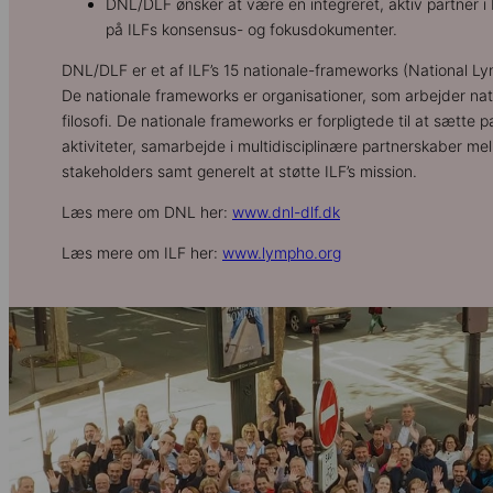
DNL/DLF ønsker at være en integreret, aktiv partner i 
på ILFs konsensus- og fokusdokumenter.
DNL/DLF er et af ILF’s 15 nationale-frameworks (National
De nationale frameworks er organisationer, som arbejder nat
filosofi. De nationale frameworks er forpligtede til at sætte p
aktiviteter, samarbejde i multidisciplinære partnerskaber mel
stakeholders samt generelt at støtte ILF’s mission.
Læs mere om DNL her:
www.dnl-dlf.dk
Læs mere om ILF her:
www.lympho.org