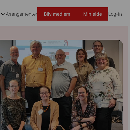
n
Arrangementer
Bliv medlem
Min side
Log-in