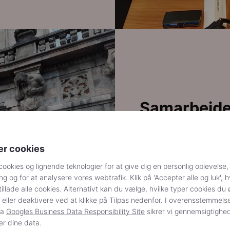
Samarbejde
patientfore
er cookies
DALYFO samarbejder med a
samme patientgrupper blan
cookies og lignende teknologier for at give dig en personlig oplevelse,
for Modermærkekræft.
g og for at analysere vores webtrafik. Klik på 'Accepter alle og luk', h
tillade alle cookies. Alternativt kan du vælge, hvilke typer cookies du 
På billedet ses repræsenta
 eller deaktivere ved at klikke på Tilpas nedenfor. I overensstemmel
Kræftens Bekæmpelse på ve
ra
Googles Business Data Responsibility Site
sikrer vi gennemsigtighe
er dine data.