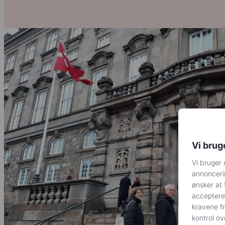
Vi brug
Vi bruger 
annoncerin
ønsker at 
acceptere
kravene f
kontrol ov