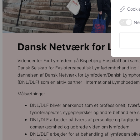
Cookie
Nø
Dansk Netværk for Lymf
Videncenter For Lymfødem på Bispebjerg Hospital har i s
Dansk Selskab for Fysiotereapeutisk Lymfødembehandling i 201
dannelsen af Dansk Netværk for Lymfødem/Danish Lymph
(DNL/DLF) som en aktiv partner i International Lymphoedem
Målsætninger
DNL/DLF bliver anerkendt som et professionelt, tværfa
fysioterapeuter, sygeplejersker og andre behandlere s
DNL/DLF arbejder på tværs af personlige og faglige in
opmærksomhed og udbrede viden om lymfødem.
DNL/DLF arbejder for at behandling af lymfødem blive