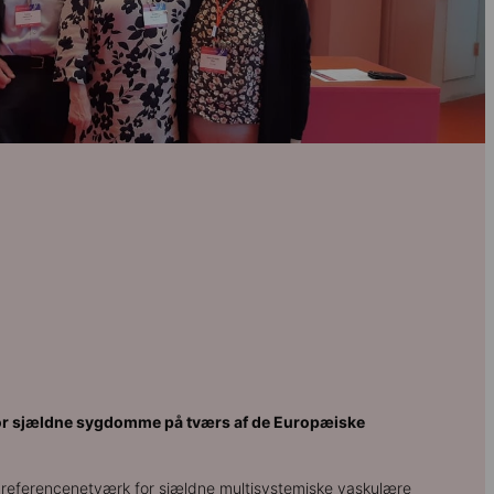
r sjældne sygdomme på tværs af de Europæiske
eferencenetværk for sjældne multisystemiske vaskulære