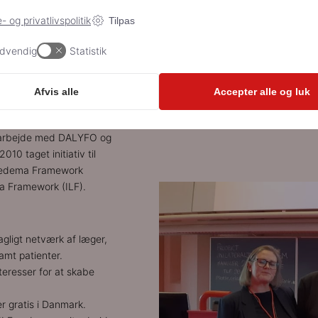
- og privatlivspolitik
Tilpas
dvendig
Statistik
Afvis alle
Accepter alle og luk
ødem
amarbejde med DALYFO og
0 taget initiativ til
oedema Framework
a Framework (ILF).
gligt netværk af læger,
amt patienter.
teresser for at skabe
r gratis i Danmark.