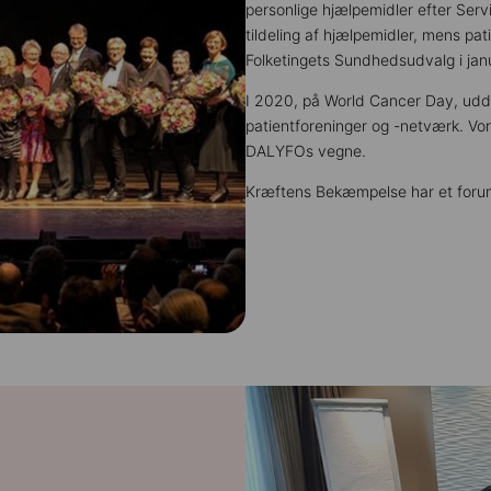
personlige hjælpemidler efter Serv
tildeling af hjælpemidler, mens pa
Folketingets Sundhedsudvalg i ja
I 2020, på World Cancer Day, udd
patientforeninger og -netværk. Vo
DALYFOs vegne.
Kræftens Bekæmpelse har et foru