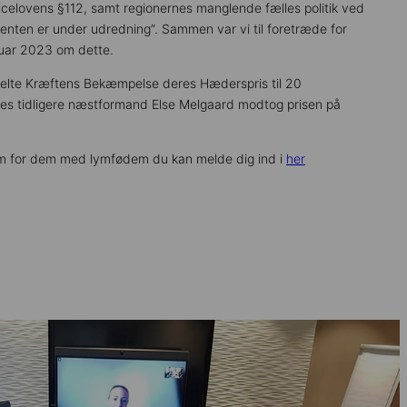
icelovens §112, samt regionernes manglende fælles politik ved
tienten er under udredning”. Sammen var vi til foretræde for
nuar 2023 om dette.
elte Kræftens Bekæmpelse deres Hæderspris til 20
res tidligere næstformand Else Melgaard modtog prisen på
m for dem med lymfødem du kan melde dig ind i
her