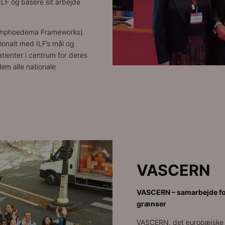
ILF og basere sit arbejde
 Lymphoedema Frameworks).
ionalt med ILF’s mål og
atienter i centrum for deres
lem alle nationale
VASCERN
VASCERN – samarbejde fo
grænser
VASCERN, det europæiske r