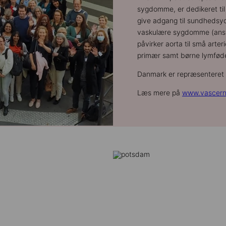
sygdomme, er dedikeret til
give adgang til sundhedsyd
vaskulære sygdomme (anslåe
påvirker aorta til små arte
primær samt børne lymfød
Danmark er repræsenteret 
Læs mere på
www.vascern