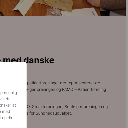
 med danske
ninger
ndre danske patientforeninger der repræsenterer de
dt andet Senfølgerforeningen og PAMO – Patientforening
 personlig
vis du
ønsker at
nter fra DALYFO, Stomiforeningen, Senfølgerforeningen og
se med
j til foretræde for Sundhedsudvalget.
d og din