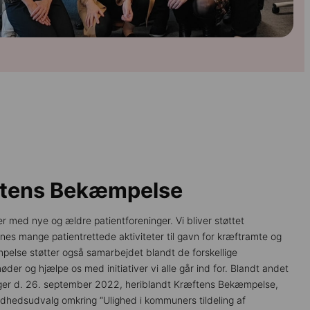
æftens Bekæmpelse
 med nye og ældre patientforeninger. Vi bliver støttet
nes mange patientrettede aktiviteter til gavn for kræftramte og
else støtter også samarbejdet blandt de forskellige
der og hjælpe os med initiativer vi alle går ind for. Blandt andet
ger d. 26. september 2022, heriblandt Kræftens Bekæmpelse,
undhedsudvalg omkring “Ulighed i kommuners tildeling af