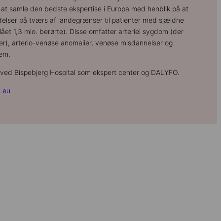
 at samle den bedste ekspertise i Europa med henblik på at
elser på tværs af landegrænser til patienter med sjældne
t 1,3 mio. berørte). Disse omfatter arteriel sygdom (der
rier), arterio-venøse anomalier, venøse misdannelser og
em.
ved Bispebjerg Hospital som ekspert center og DALYFO.
.eu